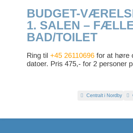
BUDGET-VÆRELS
1. SALEN – FÆLL
BAD/TOILET
Ring til
+45 26110696
for at høre 
datoer. Pris 475,- for 2 personer p
Centralt i Nordby