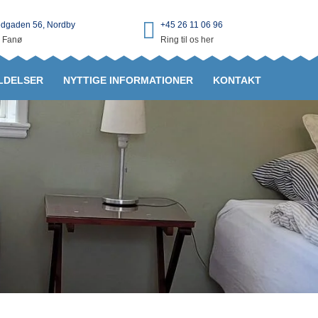
dgaden 56, Nordby
+45 26 11 06 96
 Fanø
Ring til os her
LDELSER
NYTTIGE INFORMATIONER
KONTAKT
 1. SALEN – FÆLLES B