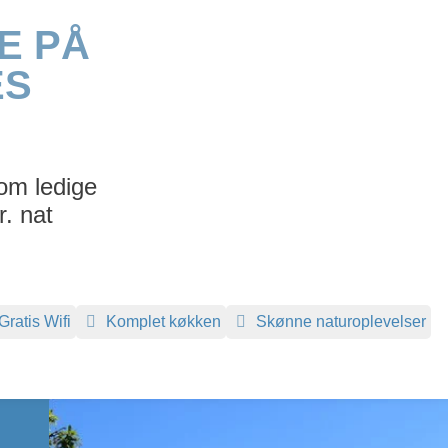
E PÅ
ES
om ledige
r. nat
Gratis Wifi
Komplet køkken
Skønne naturoplevelser