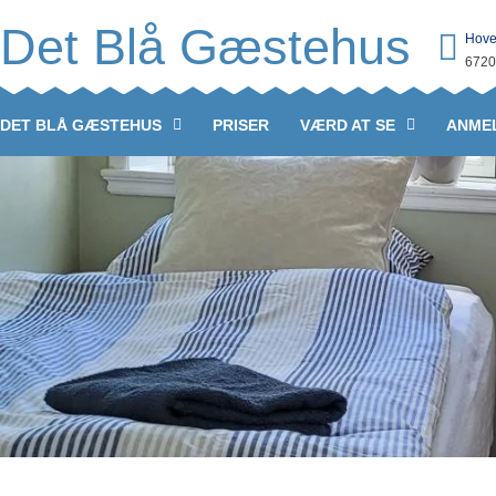
Det Blå Gæstehus
Hove
6720
DET BLÅ GÆSTEHUS
PRISER
VÆRD AT SE
ANME
BUDGET-VÆRELSE PÅ