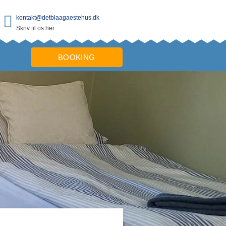
kontakt@detblaagaestehus.dk
Skriv til os her
BOOKING
AD/TOILET