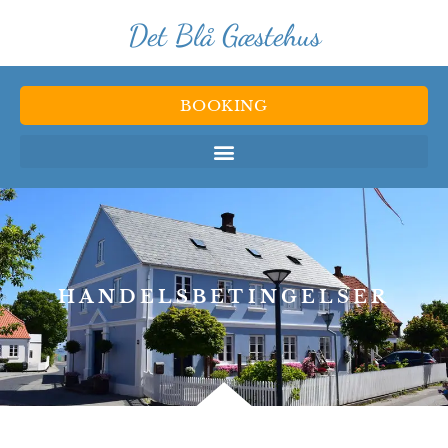
Det Blå Gæstehus
BOOKING
HANDELSBETINGELSER