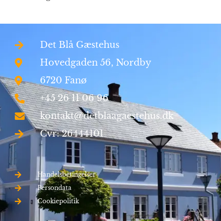
Det Blå Gæstehus
Hovedgaden 56, Nordby
6720 Fanø
+45 26 11 06 96
kontakt@detblaagaestehus.dk
Cvr: 26444101
Handelsbetingelser
Persondata
Cookiepolitik